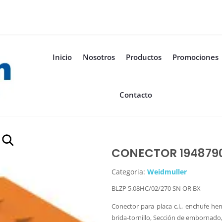
Inicio
Nosotros
Productos
Promociones
Contacto
CONECTOR 194879
Categoria:
Weidmuller
BLZP 5.08HC/02/270 SN OR BX
Conector para placa c.i., enchufe h
brida-tornillo, Sección de embornado