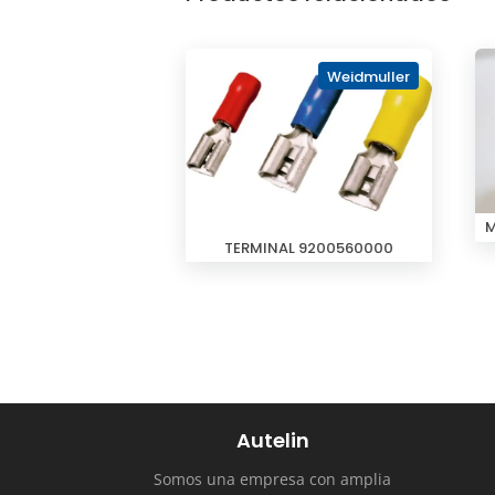
Weidmuller
M
TERMINAL 9200560000
Autelin
Somos una empresa con amplia