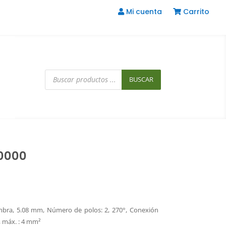
Mi cuenta
Carrito
Búsqueda
de
BUSCAR
productos
0000
embra, 5.08 mm, Número de polos: 2, 270°, Conexión
, máx. : 4 mm²