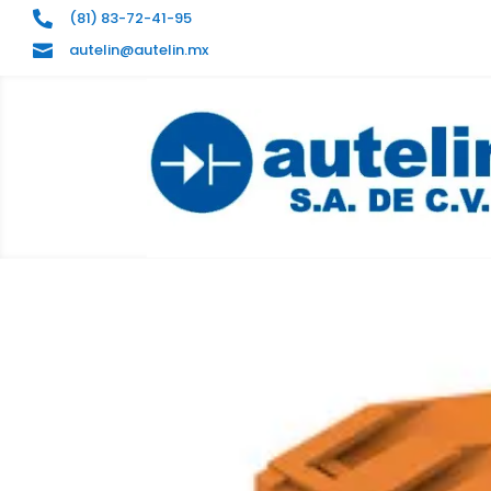
(81) 83-72-41-95

autelin@autelin.mx
