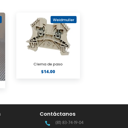
Weidmuller
Clema de paso
$
14.00
s
Contáctanos
(81) 83-74-19-04
