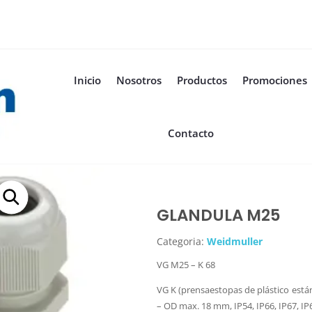
Inicio
Nosotros
Productos
Promociones
Contacto
GLANDULA M25
Categoria:
Weidmuller
VG M25 – K 68
VG K (prensaestopas de plástico está
– OD max. 18 mm, IP54, IP66, IP67, IP6