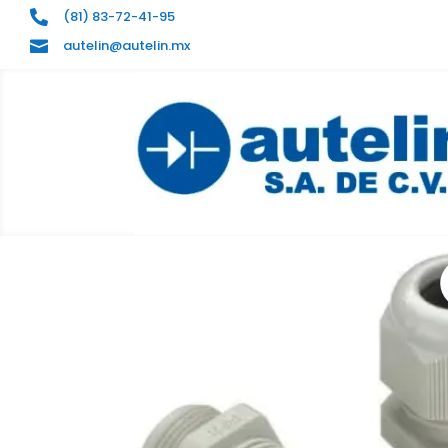
(81) 83-72-41-95

autelin@autelin.mx
