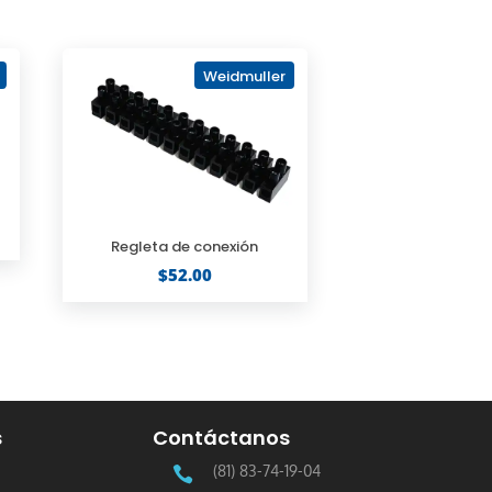
Weidmuller
Regleta de conexión
$
52.00
s
Contáctanos
(81) 83-74-19-04
