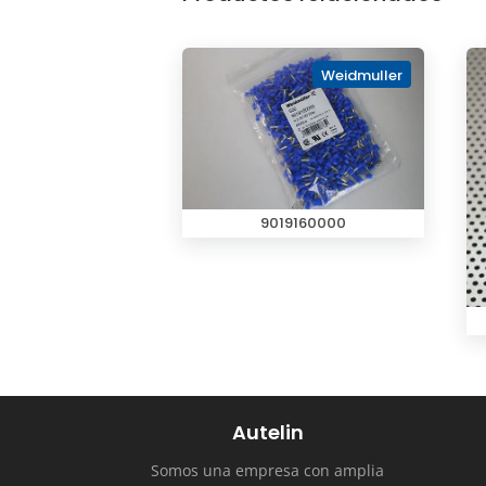
Weidmuller
9019160000
Autelin
Somos una empresa con amplia