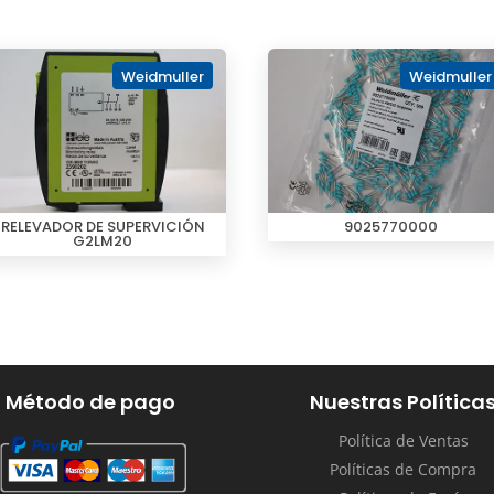
Weidmuller
Weidmuller
RELEVADOR DE SUPERVICIÓN
9025770000
G2LM20
Método de pago
Nuestras Política
Política de Ventas
Políticas de Compra