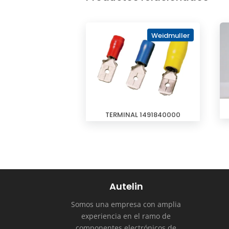
Weidmuller
TERMINAL 1491840000
Autelin
Somos una empresa con amplia
experiencia en el ramo de
componentes electrónicos de