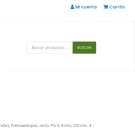
Mi cuenta
Carrito
Búsqueda
de
BUSCAR
productos
ndar), Prensaestopas, recto, PG 9, 8 mm, OD min. 4 –