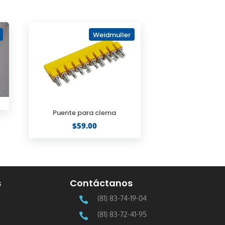
Weidmuller
Puente para clema
$
59.00
s
Contáctanos
(81) 83-74-19-04

(81) 83-72-41-95
