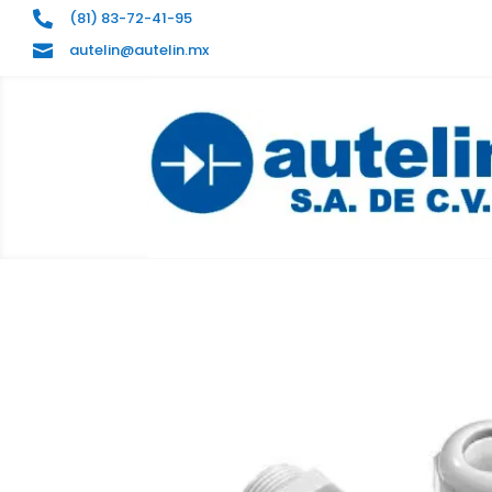
(81) 83-72-41-95

autelin@autelin.mx
