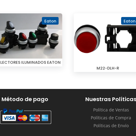
Eaton
Eaton
ELECTORES ILUMINADOS EATON
M22-DLH-R
Método de pago
Nuestras Política
Política de Ventas
Políticas de Compra
Políticas de Envío