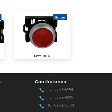
Eaton
M22-DL-R
s
Contáctanos
(81) 83-74-19-04

(81) 83-72-41-95

(81) 83-72-93-30
