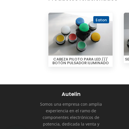
Eaton
CABEZA PILOTO PARA LED ///
S
BOTÓN PULSADOR ILUMINADO
Autelin
Somos una empresa con amplia
experiencia en el ramo de
componentes electrónicos de
potencia, dedicada la venta y