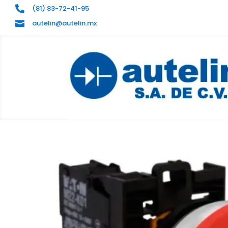
(81) 83-72-41-95

autelin@autelin.mx
