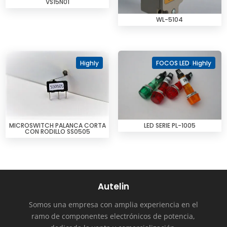
VS15N01
WL-5104
Highly
FOCOS LED
,
Highly
MICROSWITCH PALANCA CORTA
LED SERIE PL-1005
CON RODILLO SS0505
Autelin
Somos una empresa con amplia experiencia en el
ramo de componentes electrónicos de potencia,