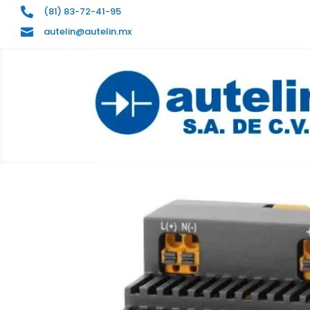
(81) 83-72-41-95

autelin@autelin.mx
