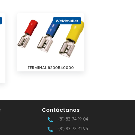
Weidmuller
r
TERMINAL 9200540000
s
Contáctanos
(81) 83-74-19-04

(81) 83-72-41-95
