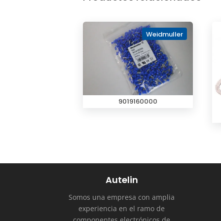
Weidmuller
9019160000
Autelin
Somos una empresa con amplia
experiencia en el ramo de
componentes electrónicos de