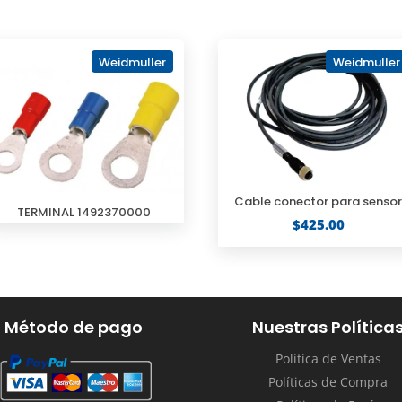
Weidmuller
Weidmuller
Cable conector para senso
TERMINAL 1492370000
$
425.00
Método de pago
Nuestras Política
Política de Ventas
Políticas de Compra