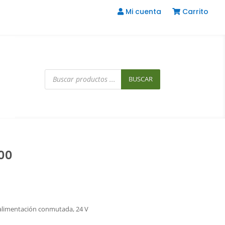
Mi cuenta
Carrito
Búsqueda
de
BUSCAR
productos
00
 alimentación conmutada, 24 V