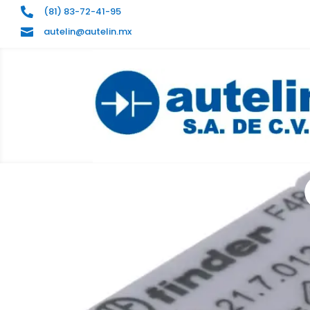
(81) 83-72-41-95

autelin@autelin.mx
