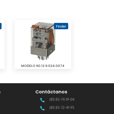
Finder
MODELO 60.12.9.024.0074
s
Contáctanos
(81) 83-74-19-04

(81) 83-72-41-95
