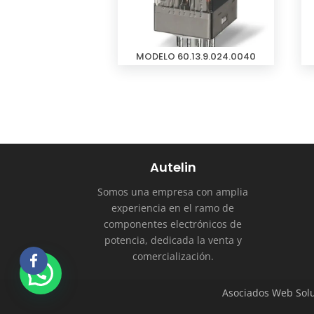
MODELO 60.13.9.024.0040
Autelin
Somos una empresa con amplia
experiencia en el ramo de
componentes electrónicos de
potencia, dedicada la venta y
comercialización.
Asociados Web Solu