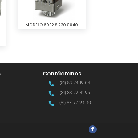
MODELO 60.12.8.230.0040
s
Contáctanos
(81) 83-74-19-04

(81) 83-72-41-95

(81) 83-72-93-30
