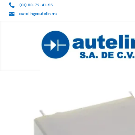
(81) 83-72-41-95

autelin@autelin.mx
