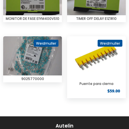
MONITOR DE FASE E1YM400VS10
TIMER OFF DELAY E1Z1R10
Weidmuller
Weidmuller
9025770000
Puente para clema
$
59.00
Autelin