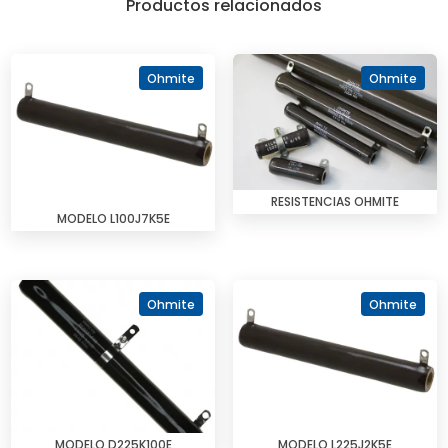
Productos relacionados
Ohmite
Ohmite
RESISTENCIAS OHMITE
MODELO L100J7K5E
Ohmite
Ohmite
MODELO D225K100E
MODELO L225J2K5E