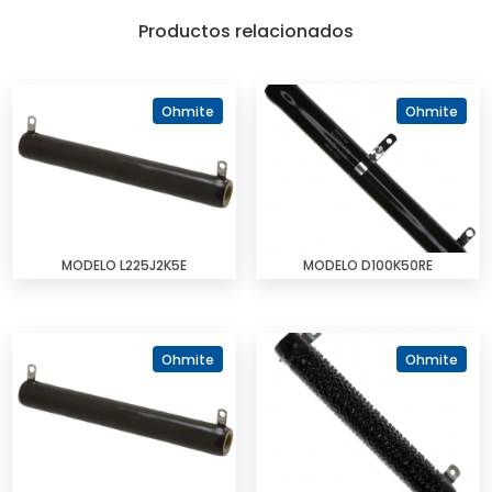
Productos relacionados
Ohmite
Ohmite
MODELO L225J2K5E
MODELO D100K50RE
Ohmite
Ohmite