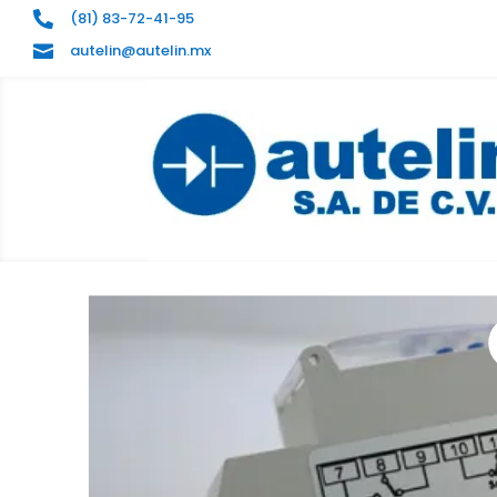
(81) 83-72-41-95

autelin@autelin.mx
