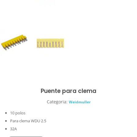
Puente para clema
Categoria:
Weidmuller
10 polos
Para clema WDU 2.5
32A