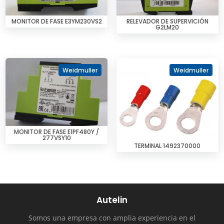
MONITOR DE FASE E3YM230VS2
RELEVADOR DE SUPERVICIÓN
G2LM20
Weidmuller
Weidmuller
MONITOR DE FASE E1PF480Y /
277VSY10
TERMINAL 1492370000
Autelin
Somos una empresa con amplia experiencia en el