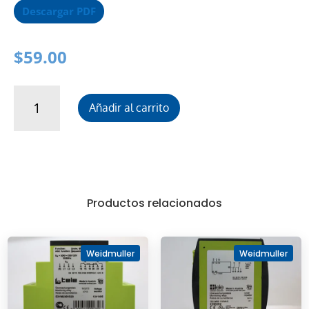
Descargar PDF
$
59.00
Puente
Añadir al carrito
para
clema
cantidad
Productos relacionados
Weidmuller
Weidmuller