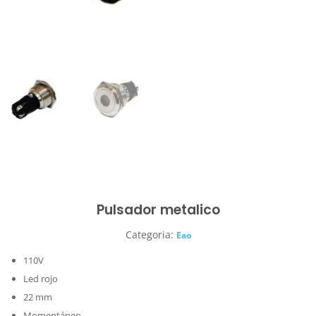
Pulsador metalico
Categoria:
Eao
110V
Led rojo
22 mm
Momentáneo