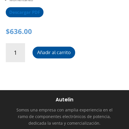
Descargar PDF
$
636.00
Pulsador
Añadir al carrito
metalico
cantidad
Autelin
Somos una empresa con amplia experiencia en el
ramo de componentes electrónicos de potencia,
dedicada la venta y comercialización.