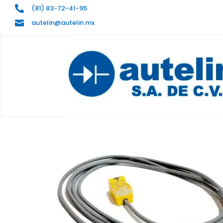
(81) 83-72-41-95

autelin@autelin.mx
