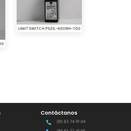
LIMIT SWITCH PS21L-NS11RH-T00
00
s
Contáctanos
(81) 83-74-19-04

(81) 83-72-41-95