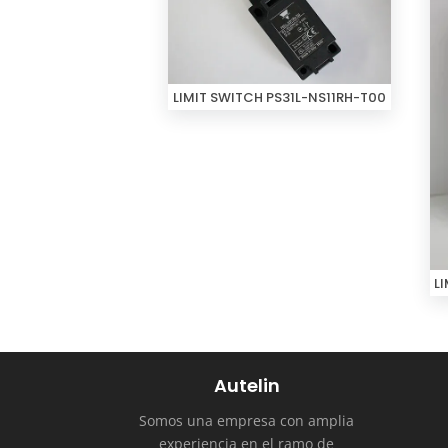
LIMIT SWITCH PS31L-NS11RH-T00
L
Autelin
Somos una empresa con amplia
experiencia en el ramo de