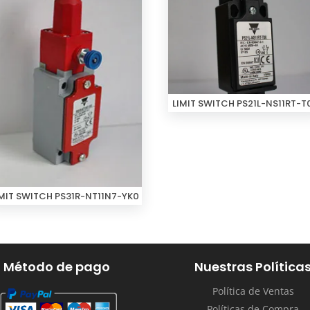
LIMIT SWITCH PS21L-NS11RT-T
IMIT SWITCH PS31R-NT11N7-YK0
Método de pago
Nuestras Política
Política de Ventas
Políticas de Compra