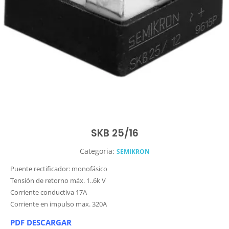
SKB 25/16
Categoria:
SEMIKRON
Puente rectificador: monofásico
Tensión de retorno máx. 1..6k V
Corriente conductiva 17A
Corriente en impulso max. 320A
PDF DESCARGAR