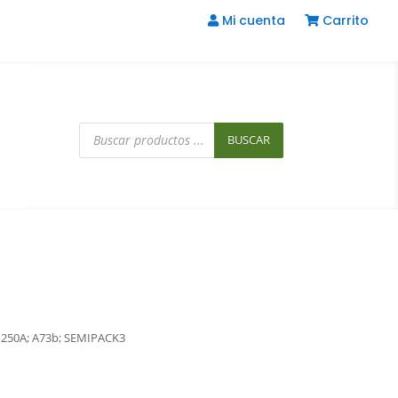
Mi cuenta
Carrito
Búsqueda
de
BUSCAR
productos
V; 250A; A73b; SEMIPACK3