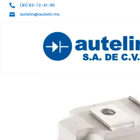
(81) 83-72-41-95

autelin@autelin.mx
