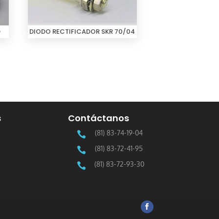
DIODO RECTIFICADOR SKR 70/04
D
s
Contáctanos
(81) 83-74-19-04

(81) 83-72-41-95

(81) 83-72-93-30
