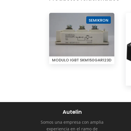
SEMIKRON
MODULO IGBT SKM150GAR123D
Autelin
Somos una empresa con amplia
experiencia en el ramo de