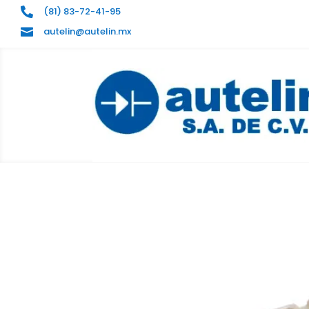
(81) 83-72-41-95

autelin@autelin.mx
