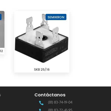
SEMIKRON
12
SKB 25/16
s
Contáctanos
(81) 83-74-19-04

(81) 83-72-41-95
