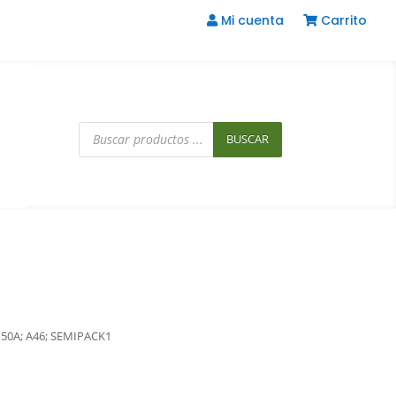
Mi cuenta
Carrito
Búsqueda
de
BUSCAR
productos
V; 50A; A46; SEMIPACK1