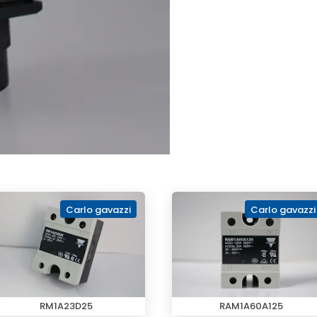
Carlo gavazzi
Carlo gavazzi
RM1A23D25
RAM1A60A125