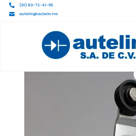
(81) 83-72-41-95

autelin@autelin.mx
