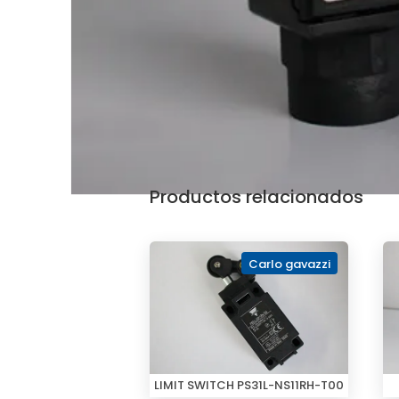
Productos relacionados
Carlo gavazzi
LIMIT SWITCH PS31L-NS11RH-T00