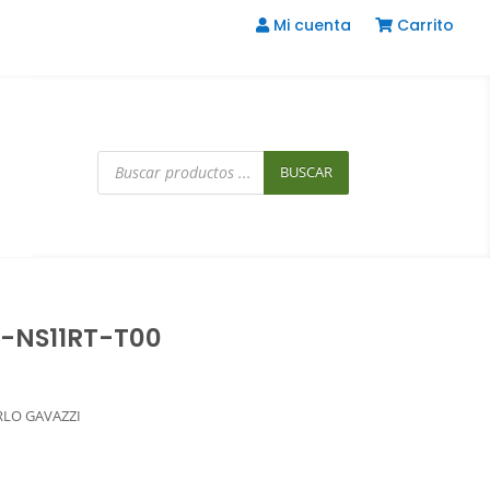
Mi cuenta
Carrito
Búsqueda
de
BUSCAR
productos
L-NS11RT-T00
RLO GAVAZZI