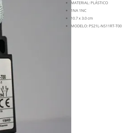
MATERIAL: PLÁSTICO
1NA 1NC
10.7 x 3.0 cm
MODELO: PS21L-NS11RT-T00